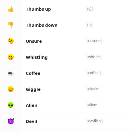
Thumbs up
(y)
Thumbs down
(n)
Unsure
:unsure:
Whistling
:whistle:
Coffee
:coffee:
Giggle
:giggle:
Alien
:alien:
Devil
:devilish: