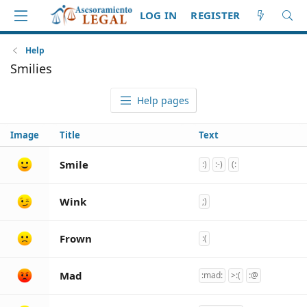
LOG IN
REGISTER
Help
Smilies
Help pages
Image
Title
Text
Smile
:)
:-)
(:
Wink
;)
Frown
:(
Mad
:mad:
>:(
:@