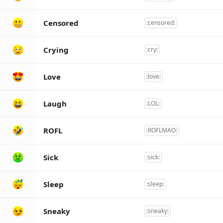
Censored
:censored:
Crying
:cry:
Love
:love:
Laugh
:LOL:
ROFL
:ROFLMAO:
Sick
:sick:
Sleep
:sleep:
Sneaky
:sneaky: