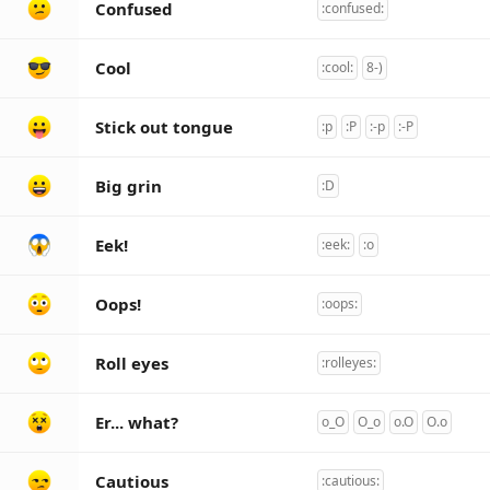
Confused
:confused:
Cool
:cool:
8-)
Stick out tongue
:p
:P
:-p
:-P
Big grin
:D
Eek!
:eek:
:o
Oops!
:oops:
Roll eyes
:rolleyes:
Er... what?
o_O
O_o
o.O
O.o
Cautious
:cautious: