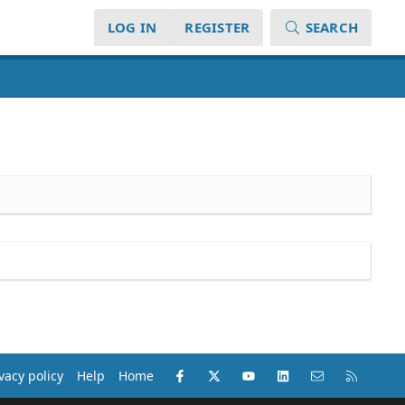
LOG IN
REGISTER
SEARCH
Facebook
X
youtube
LinkedIn
Contact us
RSS
vacy policy
Help
Home